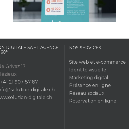
N DIGITALE SA – L’AGENCE
NOS SERVICES
360°
Site web et e-commerce
e Grivaz 17
Identité visuelle
lézieux
Marketing digital
+41 21 907 87 87
Présence en ligne
nfo@solution-digitale.ch
Réseau sociaux
ww.solution-digitale.ch
Réservation en ligne