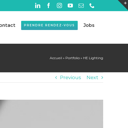
LinkedIn
Facebook
Instagram
YouTube
Email
Téléphone
ontact
Jobs
PRENDRE RENDEZ-VOUS
Accueil
»
Portfolio
»
HE Lighting
Previous
Next