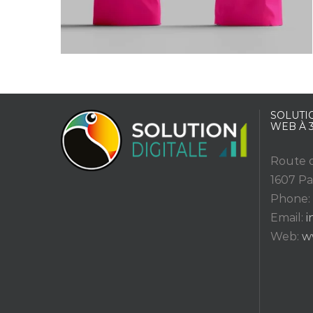
SOLUTIO
WEB À 
Route d
1607 Pa
Phone:
Email:
i
Web:
w