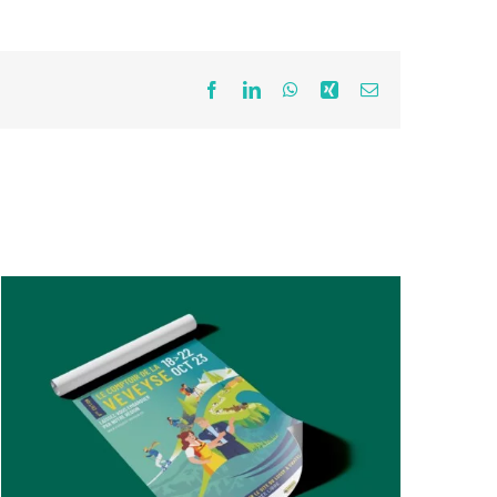
Facebook
LinkedIn
WhatsApp
Xing
Email
Comptoir de la Veveyse