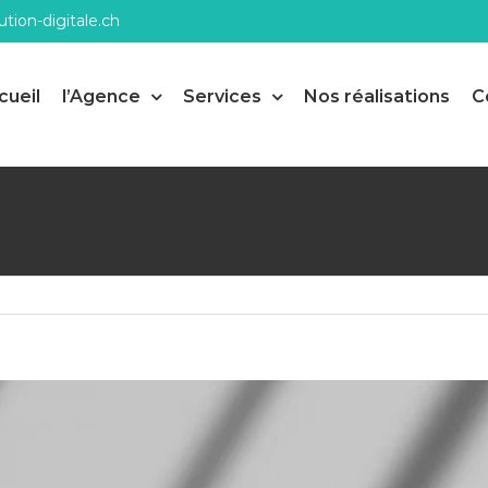
tion-digitale.ch
cueil
l’Agence
Services
Nos réalisations
C