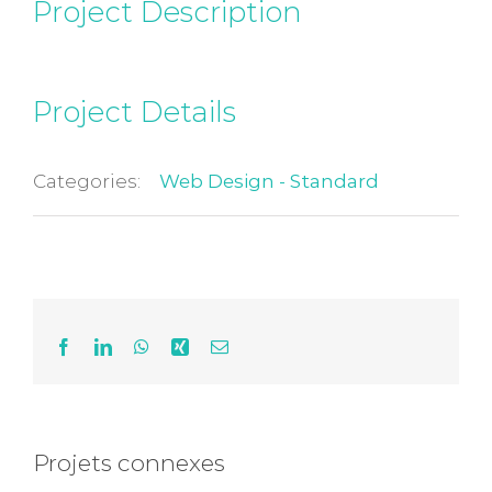
Project Description
Project Details
Categories:
Web Design - Standard
Facebook
LinkedIn
WhatsApp
Xing
Email
Boucherie
Projets connexes
Maia Wood
Jubin