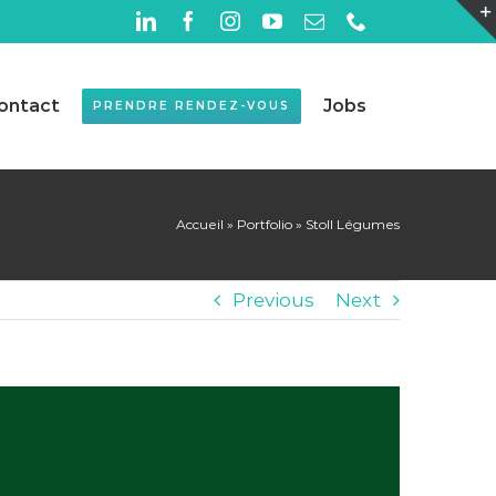
LinkedIn
Facebook
Instagram
YouTube
Email
Téléphone
ontact
Jobs
PRENDRE RENDEZ-VOUS
Accueil
»
Portfolio
»
Stoll Légumes
Previous
Next