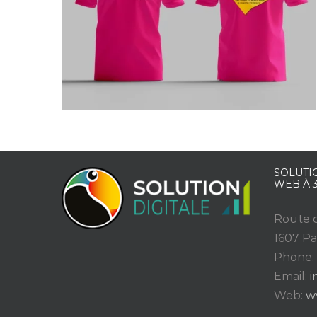
SOLUTIO
WEB À 
Route d
1607 Pa
Phone:
Email:
i
Web:
w