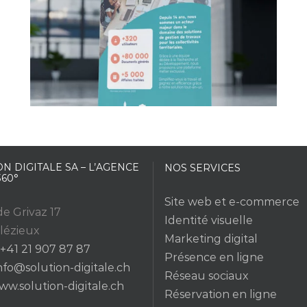
N DIGITALE SA – L’AGENCE
NOS SERVICES
360°
Site web et e-commerce
e Grivaz 17
Identité visuelle
lézieux
Marketing digital
+41 21 907 87 87
Présence en ligne
nfo@solution-digitale.ch
Réseau sociaux
ww.solution-digitale.ch
Réservation en ligne