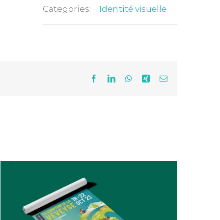
Categories:
Identité visuelle
Facebook
LinkedIn
WhatsApp
Xing
Email
Comptoir de la Veveyse