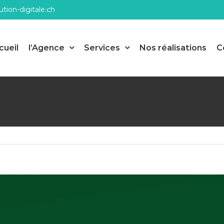
tion-digitale.ch
cueil
l’Agence
Services
Nos réalisations
C