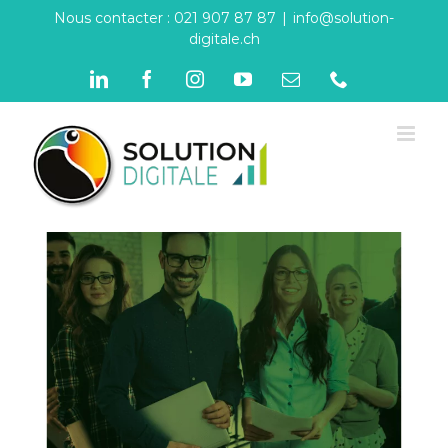
Passer
Nous contacter : 021 907 87 87
|
info@solution-
digitale.ch
au
contenu
LinkedIn
Facebook
Instagram
YouTube
Email
Téléphone
Solution Digitale : Nous recrutons
activement
Divers