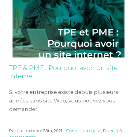
TPE & PME : Pourquoi avoir un site
internet
Si votre entreprise existe depuis plusieurs
années sans site Web, vous pouvez vous
demander
Solution Digitale : Nous recrutons
Par
lila
|
octobre 28th, 2021
|
Conseils en digital
,
Divers
|
0
commentaire