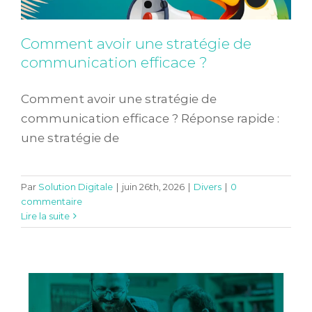
Comment avoir une stratégie de
communication efficace ?
Comment avoir une stratégie de
communication efficace ? Réponse rapide :
une stratégie de
TPE & PME : Pourquoi avoir un site
Par
Solution Digitale
|
juin 26th, 2026
|
Divers
|
0
commentaire
internet
Lire la suite
Conseils en digital
Divers